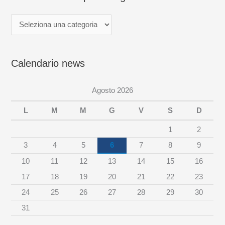
n
a
n
e
Calendario news
w
s
Agosto 2026
p
e
L
M
M
G
V
S
D
r
1
2
c
3
4
5
6
7
8
9
a
10
11
12
13
14
15
16
t
17
18
19
20
21
22
23
e
24
25
26
27
28
29
30
g
31
o
r