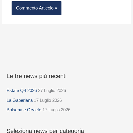
Le tre news più recenti
S
e
Estate Q4 2026
27 Luglio 2026
l
La Gaberiana
17 Luglio 2026
e
z
Bolsena e Orvieto
17 Luglio 2026
i
o
Seleziona news per categoria