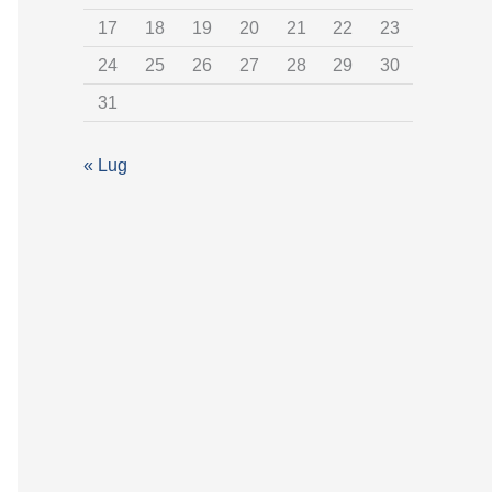
t
17
18
19
20
21
22
23
e
24
25
26
27
28
29
30
g
31
o
r
« Lug
i
a