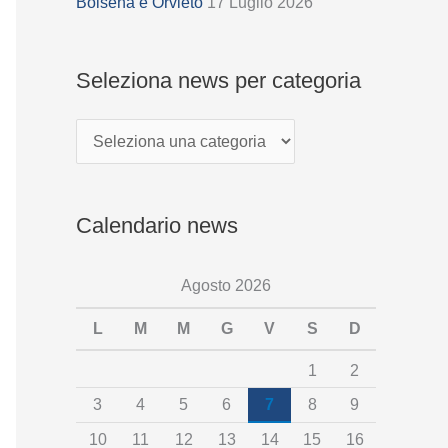
z
Bolsena e Orvieto
17 Luglio 2026
i
o
Seleziona news per categoria
n
a
n
e
Calendario news
w
s
Agosto 2026
p
e
L
M
M
G
V
S
D
r
1
2
c
3
4
5
6
7
8
9
a
10
11
12
13
14
15
16