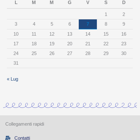
L
M
M
G
V
S
D
r
1
2
c
3
4
5
6
7
8
9
a
10
11
12
13
14
15
16
t
17
18
19
20
21
22
23
e
24
25
26
27
28
29
30
g
31
o
r
« Lug
i
a
Collegamenti rapidi
Contatti