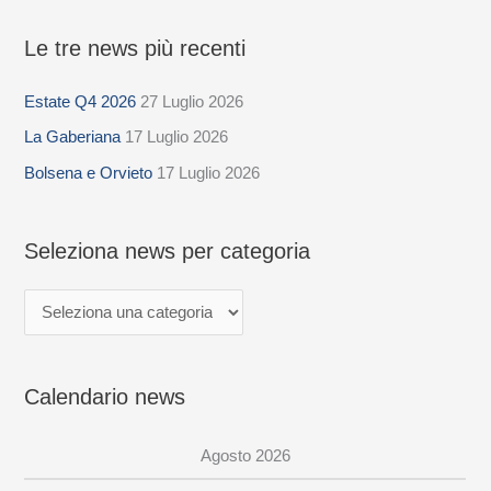
Le tre news più recenti
S
e
Estate Q4 2026
27 Luglio 2026
l
La Gaberiana
17 Luglio 2026
e
z
Bolsena e Orvieto
17 Luglio 2026
i
o
Seleziona news per categoria
n
a
n
e
Calendario news
w
s
Agosto 2026
p
e