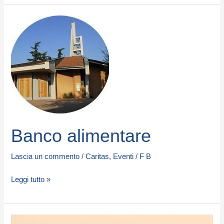
Banco
alimentare
Banco alimentare
Lascia un commento
/
Caritas
,
Eventi
/
F B
Leggi tutto »
Mercatino