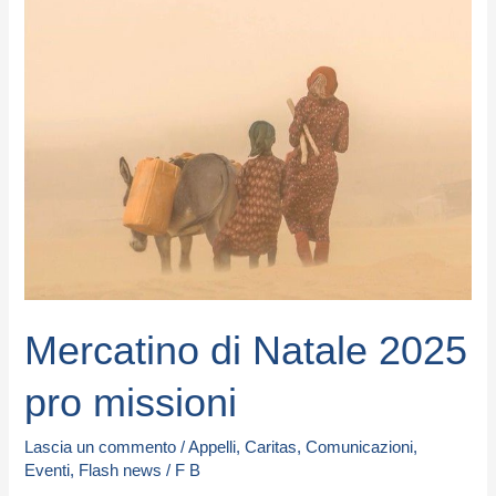
di
Natale
2025
pro
missioni
Mercatino di Natale 2025
pro missioni
Lascia un commento
/
Appelli
,
Caritas
,
Comunicazioni
,
Eventi
,
Flash news
/
F B