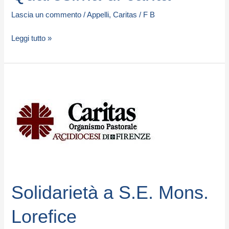
Lascia un commento
/
Appelli
,
Caritas
/
F B
Leggi tutto »
Solidarietà
a
S.E.
Mons.
Lorefice
Solidarietà a S.E. Mons.
Lorefice