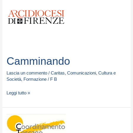
Camminando
Lascia un commento
/
Caritas
,
Comunicazioni
,
Cultura e
Società
,
Formazione
/
F B
Leggi tutto »
Segnalazione
persone