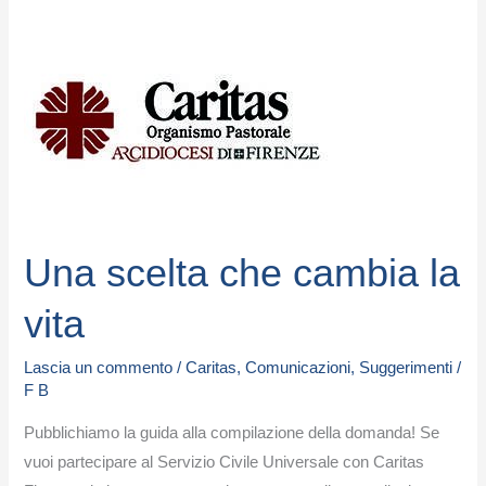
Una
scelta
che
cambia
la
vita
Una scelta che cambia la
vita
Lascia un commento
/
Caritas
,
Comunicazioni
,
Suggerimenti
/
F B
Pubblichiamo la guida alla compilazione della domanda! Se
vuoi partecipare al Servizio Civile Universale con Caritas