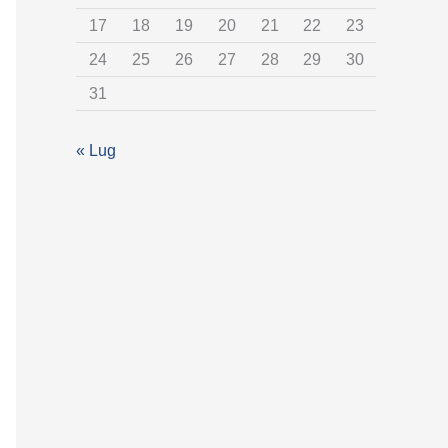
t
17
18
19
20
21
22
23
e
24
25
26
27
28
29
30
g
31
o
r
« Lug
i
a