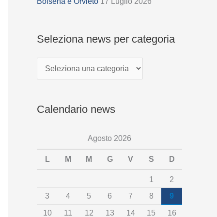
z
Bolsena e Orvieto
17 Luglio 2026
i
o
Seleziona news per categoria
n
a
n
e
Calendario news
w
s
Agosto 2026
p
e
L
M
M
G
V
S
D
r
1
2
c
3
4
5
6
7
8
9
a
10
11
12
13
14
15
16