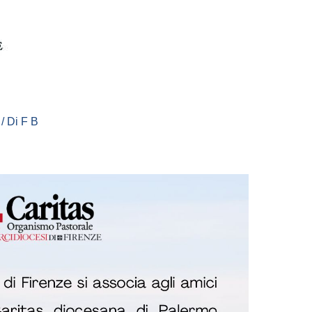
/ Di
F B