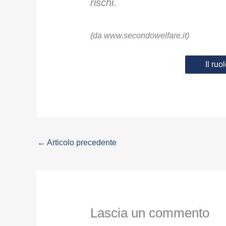
rischi
.
(da www.secondowelfare.it)
Il ruo
←
Articolo precedente
Lascia un commento