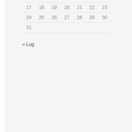
t
17
18
19
20
21
22
23
e
24
25
26
27
28
29
30
g
31
o
r
« Lug
i
a