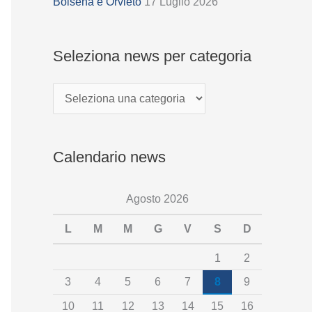
z
Bolsena e Orvieto
17 Luglio 2026
i
o
Seleziona news per categoria
n
a
n
e
Calendario news
w
s
Agosto 2026
p
e
L
M
M
G
V
S
D
r
1
2
c
3
4
5
6
7
8
9
a
10
11
12
13
14
15
16