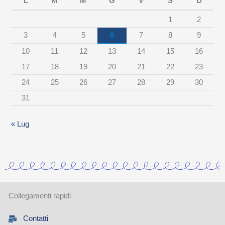
L
M
M
G
V
S
D
r
1
2
c
3
4
5
6
7
8
9
a
10
11
12
13
14
15
16
t
17
18
19
20
21
22
23
e
24
25
26
27
28
29
30
g
31
o
r
« Lug
i
a
Collegamenti rapidi
Contatti