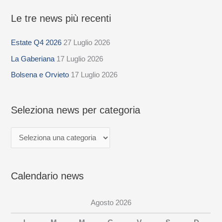
Le tre news più recenti
S
e
Estate Q4 2026
27 Luglio 2026
l
La Gaberiana
17 Luglio 2026
e
z
Bolsena e Orvieto
17 Luglio 2026
i
o
Seleziona news per categoria
n
a
n
e
Calendario news
w
s
Agosto 2026
p
e