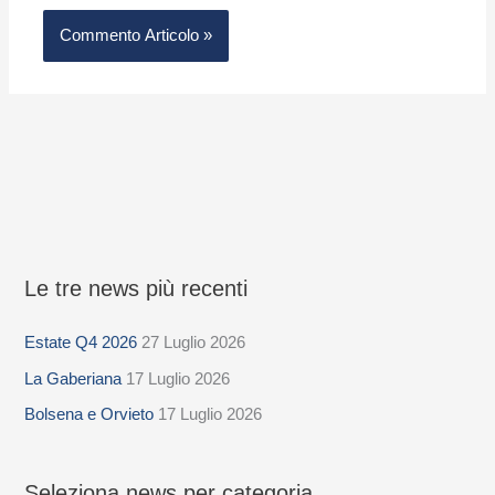
Le tre news più recenti
S
e
Estate Q4 2026
27 Luglio 2026
l
La Gaberiana
17 Luglio 2026
e
z
Bolsena e Orvieto
17 Luglio 2026
i
o
Seleziona news per categoria