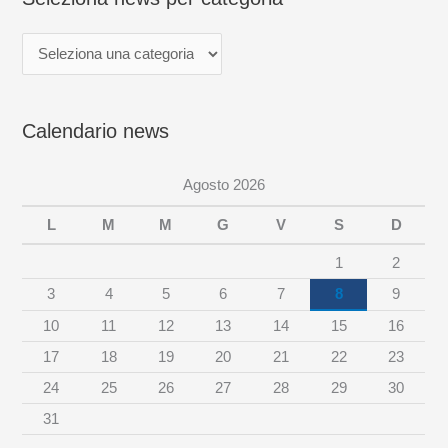
n
a
n
e
Calendario news
w
s
Agosto 2026
p
e
L
M
M
G
V
S
D
r
1
2
c
3
4
5
6
7
8
9
a
10
11
12
13
14
15
16
t
17
18
19
20
21
22
23
e
24
25
26
27
28
29
30
g
31
o