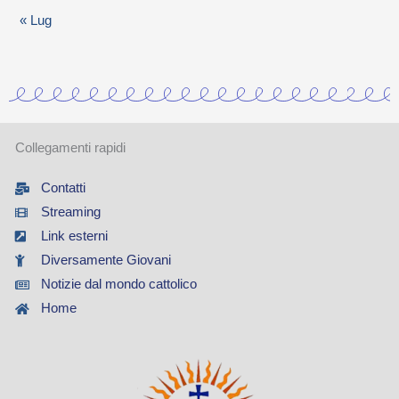
r
« Lug
i
a
Collegamenti rapidi
Contatti
Streaming
Link esterni
Diversamente Giovani
Notizie dal mondo cattolico
Home