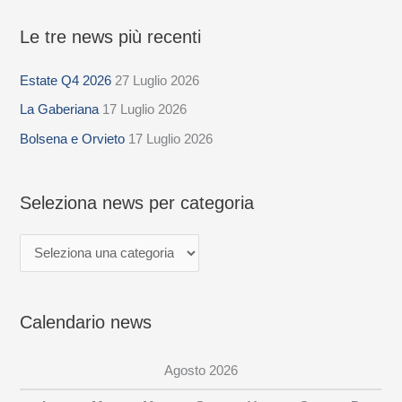
Le tre news più recenti
S
e
Estate Q4 2026
27 Luglio 2026
l
La Gaberiana
17 Luglio 2026
e
z
Bolsena e Orvieto
17 Luglio 2026
i
o
Seleziona news per categoria
n
a
n
e
Calendario news
w
s
Agosto 2026
p
e