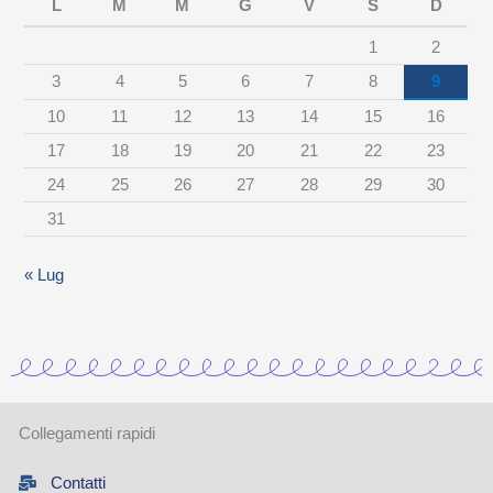
L
M
M
G
V
S
D
r
1
2
c
3
4
5
6
7
8
9
a
10
11
12
13
14
15
16
t
17
18
19
20
21
22
23
e
24
25
26
27
28
29
30
g
31
o
r
« Lug
i
a
Collegamenti rapidi
Contatti