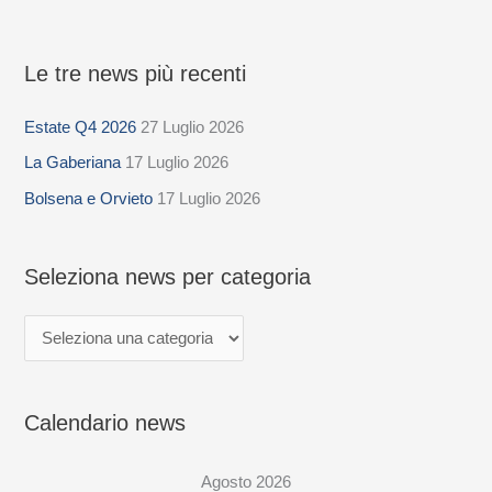
Le tre news più recenti
S
e
Estate Q4 2026
27 Luglio 2026
l
La Gaberiana
17 Luglio 2026
e
z
Bolsena e Orvieto
17 Luglio 2026
i
o
Seleziona news per categoria
n
a
n
e
Calendario news
w
s
Agosto 2026
p