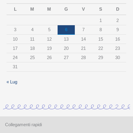
e
L
M
M
G
V
S
D
r
1
2
c
3
4
5
6
7
8
9
a
10
11
12
13
14
15
16
t
17
18
19
20
21
22
23
e
24
25
26
27
28
29
30
g
31
o
r
« Lug
i
a
Collegamenti rapidi