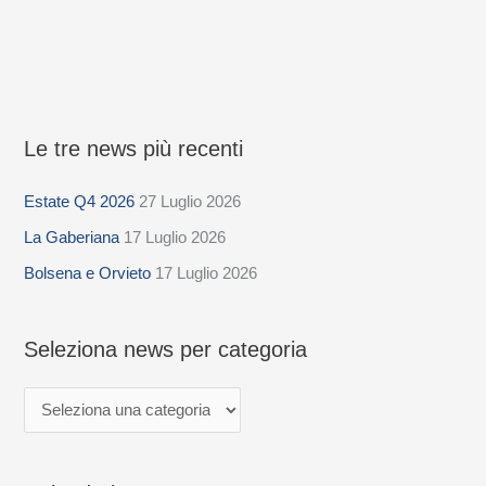
Le tre news più recenti
S
e
Estate Q4 2026
27 Luglio 2026
l
La Gaberiana
17 Luglio 2026
e
z
Bolsena e Orvieto
17 Luglio 2026
i
o
Seleziona news per categoria
n
a
n
e