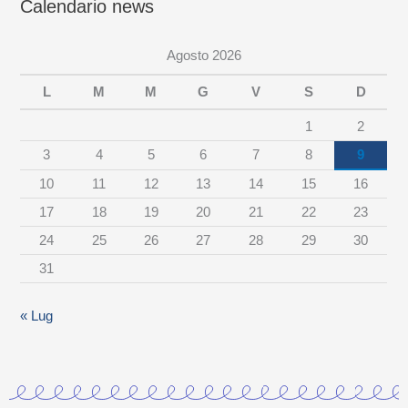
Calendario news
w
s
Agosto 2026
p
e
L
M
M
G
V
S
D
r
1
2
c
3
4
5
6
7
8
9
a
10
11
12
13
14
15
16
t
17
18
19
20
21
22
23
e
24
25
26
27
28
29
30
g
31
o
r
« Lug
i
a