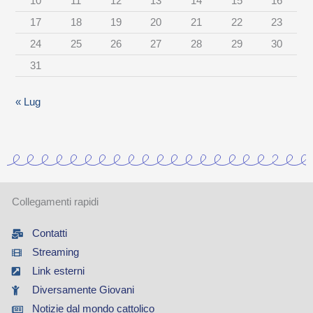
10
11
12
13
14
15
16
t
17
18
19
20
21
22
23
e
24
25
26
27
28
29
30
g
31
o
r
« Lug
i
a
Collegamenti rapidi
Contatti
Streaming
Link esterni
Diversamente Giovani
Notizie dal mondo cattolico