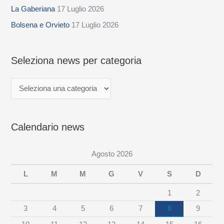
La Gaberiana
17 Luglio 2026
e
z
Bolsena e Orvieto
17 Luglio 2026
i
o
Seleziona news per categoria
n
a
n
e
Calendario news
w
s
Agosto 2026
p
e
L
M
M
G
V
S
D
r
1
2
c
3
4
5
6
7
8
9
a