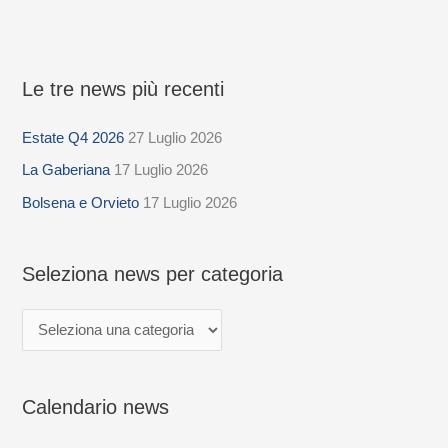
Le tre news più recenti
S
e
Estate Q4 2026
27 Luglio 2026
l
La Gaberiana
17 Luglio 2026
e
z
Bolsena e Orvieto
17 Luglio 2026
i
o
Seleziona news per categoria
n
a
n
e
Calendario news
w
s