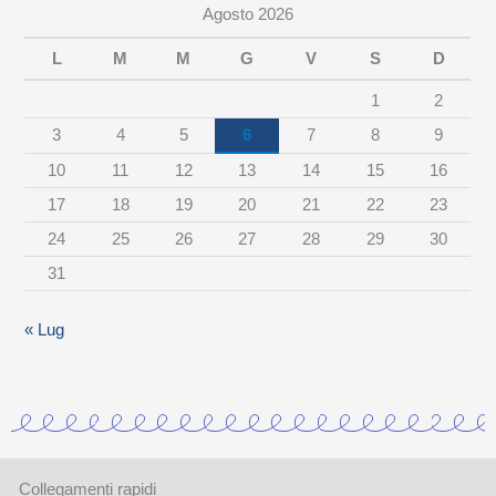
Agosto 2026
p
e
L
M
M
G
V
S
D
r
1
2
c
3
4
5
6
7
8
9
a
10
11
12
13
14
15
16
t
17
18
19
20
21
22
23
e
24
25
26
27
28
29
30
g
31
o
r
« Lug
i
a
Collegamenti rapidi