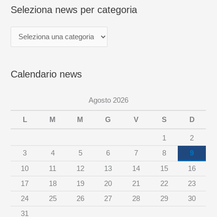
o
Seleziona news per categoria
n
a
n
e
Calendario news
w
s
Agosto 2026
p
e
L
M
M
G
V
S
D
r
1
2
c
3
4
5
6
7
8
9
a
10
11
12
13
14
15
16
t
17
18
19
20
21
22
23
e
24
25
26
27
28
29
30
g
31
o