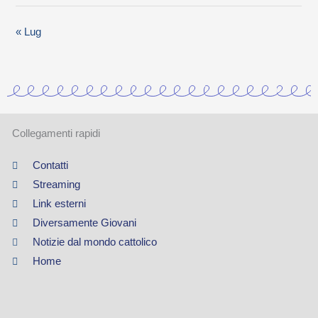
r
« Lug
i
a
Collegamenti rapidi
Contatti
Streaming
Link esterni
Diversamente Giovani
Notizie dal mondo cattolico
Home