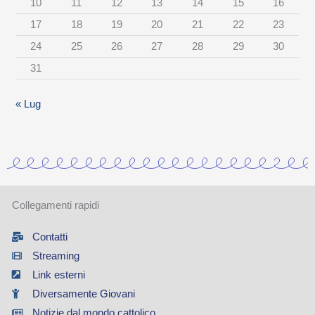
10
11
12
13
14
15
16
t
17
18
19
20
21
22
23
e
24
25
26
27
28
29
30
g
31
o
r
« Lug
i
a
Collegamenti rapidi
Contatti
Streaming
Link esterni
Diversamente Giovani
Notizie dal mondo cattolico