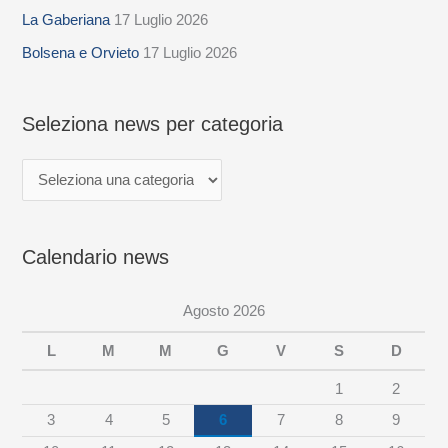
La Gaberiana
17 Luglio 2026
e
z
Bolsena e Orvieto
17 Luglio 2026
i
o
Seleziona news per categoria
n
a
n
e
Calendario news
w
s
Agosto 2026
p
e
L
M
M
G
V
S
D
r
1
2
c
3
4
5
6
7
8
9
a