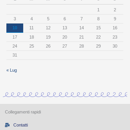
r
1
2
c
3
4
5
6
7
8
9
a
10
11
12
13
14
15
16
t
17
18
19
20
21
22
23
e
24
25
26
27
28
29
30
g
31
o
r
« Lug
i
a
Collegamenti rapidi
Contatti