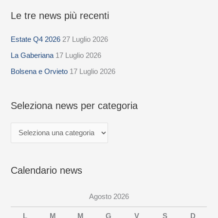
Le tre news più recenti
S
e
Estate Q4 2026
27 Luglio 2026
l
La Gaberiana
17 Luglio 2026
e
z
Bolsena e Orvieto
17 Luglio 2026
i
o
Seleziona news per categoria
n
a
n
e
Calendario news
w
s
Agosto 2026
p
e
L
M
M
G
V
S
D