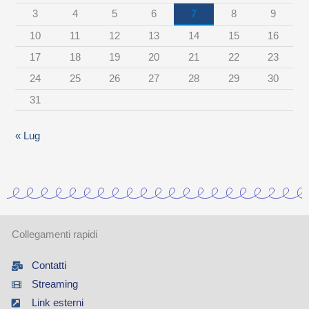
c
3
4
5
6
7
8
9
a
10
11
12
13
14
15
16
t
17
18
19
20
21
22
23
e
24
25
26
27
28
29
30
g
31
o
r
« Lug
i
a
Collegamenti rapidi
Contatti
Streaming
Link esterni