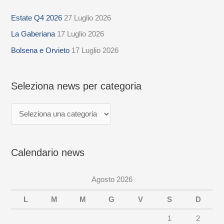
e
Estate Q4 2026
27 Luglio 2026
l
La Gaberiana
17 Luglio 2026
e
z
Bolsena e Orvieto
17 Luglio 2026
i
o
Seleziona news per categoria
n
a
n
e
Calendario news
w
s
Agosto 2026
p
e
L
M
M
G
V
S
D
r
1
2