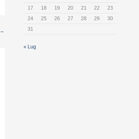
t
17
18
19
20
21
22
23
e
24
25
26
27
28
29
30
g
31
o
→
r
« Lug
i
a