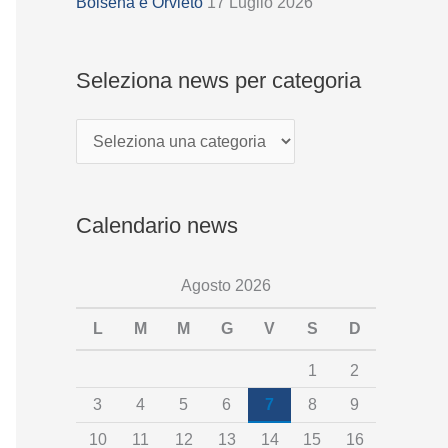
z
Bolsena e Orvieto
17 Luglio 2026
i
o
Seleziona news per categoria
n
a
n
e
Calendario news
w
s
Agosto 2026
p
e
L
M
M
G
V
S
D
r
1
2
c
3
4
5
6
7
8
9
a
10
11
12
13
14
15
16