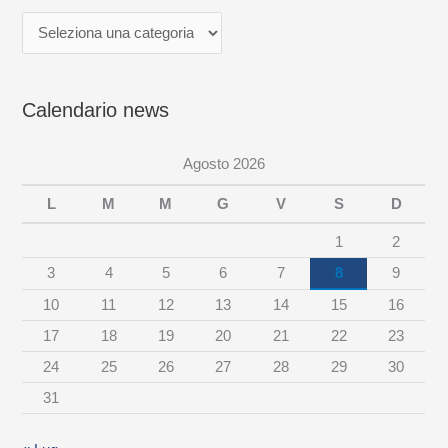
a
n
e
Calendario news
w
s
Agosto 2026
p
e
L
M
M
G
V
S
D
r
1
2
c
3
4
5
6
7
8
9
a
10
11
12
13
14
15
16
t
17
18
19
20
21
22
23
e
24
25
26
27
28
29
30
g
31
o
r