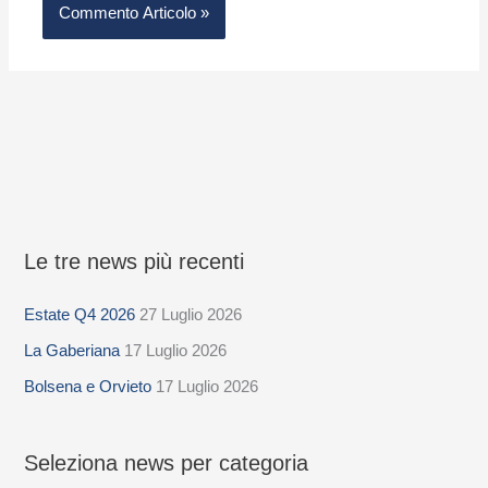
Le tre news più recenti
S
e
Estate Q4 2026
27 Luglio 2026
l
La Gaberiana
17 Luglio 2026
e
z
Bolsena e Orvieto
17 Luglio 2026
i
o
Seleziona news per categoria
n