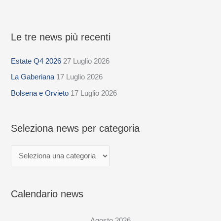
Le tre news più recenti
S
e
Estate Q4 2026
27 Luglio 2026
l
La Gaberiana
17 Luglio 2026
e
z
Bolsena e Orvieto
17 Luglio 2026
i
o
Seleziona news per categoria
n
a
n
e
Calendario news
w
s
Agosto 2026