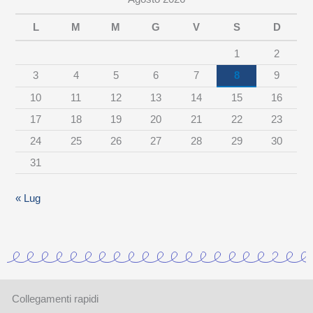
p
e
L
M
M
G
V
S
D
r
1
2
c
3
4
5
6
7
8
9
a
10
11
12
13
14
15
16
t
17
18
19
20
21
22
23
e
24
25
26
27
28
29
30
g
31
o
r
« Lug
i
a
Collegamenti rapidi