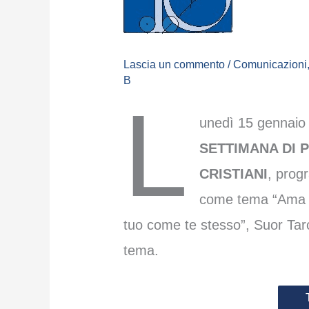
Lascia un commento
/
Comunicazioni
B
L
unedì 15 gennaio a
SETTIMANA DI P
CRISTIANI
, prog
come tema “Ama i
tuo come te stesso”, Suor Tarci
tema.