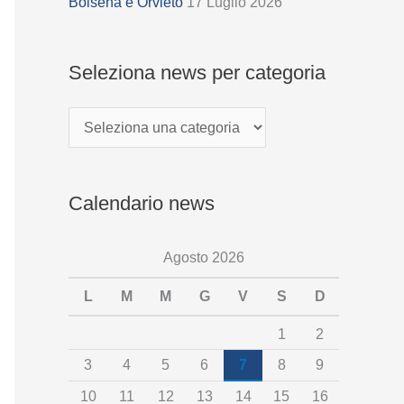
z
Bolsena e Orvieto
17 Luglio 2026
i
o
Seleziona news per categoria
n
a
n
e
Calendario news
w
s
Agosto 2026
p
e
L
M
M
G
V
S
D
r
1
2
c
3
4
5
6
7
8
9
a
10
11
12
13
14
15
16