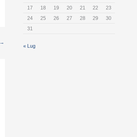
t
17
18
19
20
21
22
23
e
24
25
26
27
28
29
30
g
31
o
r
→
« Lug
i
a