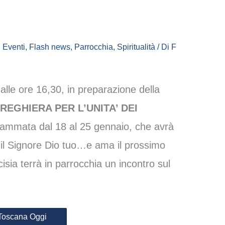
,
Eventi
,
Flash news
,
Parrocchia
,
Spiritualità
/ Di
F
lle ore 16,30, in preparazione della
REGHIERA PER L’UNITA’ DEI
rammata dal 18 al 25 gennaio, che avrà
l Signore Dio tuo…e ama il prossimo
sia terrà in parrocchia un incontro sul
Toscana Oggi