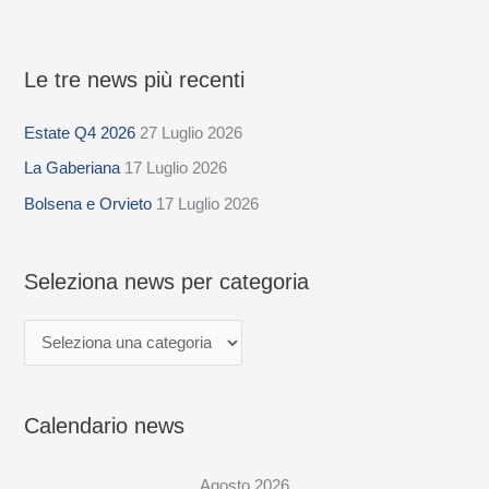
Le tre news più recenti
S
e
Estate Q4 2026
27 Luglio 2026
l
La Gaberiana
17 Luglio 2026
e
z
Bolsena e Orvieto
17 Luglio 2026
i
o
Seleziona news per categoria
n
a
n
e
Calendario news
w
s
Agosto 2026
p