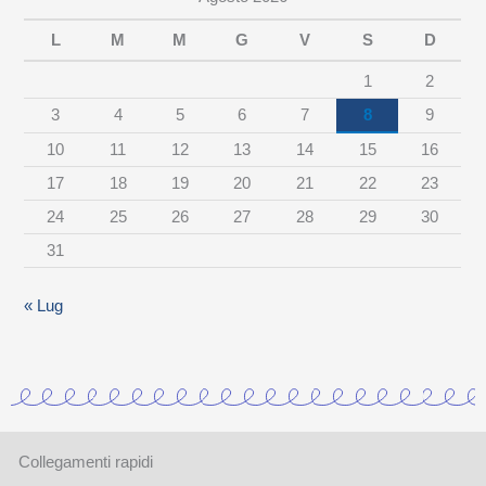
e
L
M
M
G
V
S
D
r
1
2
c
3
4
5
6
7
8
9
a
10
11
12
13
14
15
16
t
17
18
19
20
21
22
23
e
24
25
26
27
28
29
30
g
31
o
r
« Lug
i
a
Collegamenti rapidi