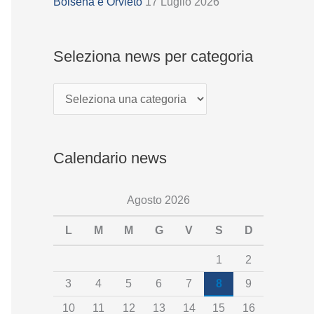
z
Bolsena e Orvieto
17 Luglio 2026
i
o
Seleziona news per categoria
n
a
n
e
Calendario news
w
s
Agosto 2026
p
e
L
M
M
G
V
S
D
r
1
2
c
3
4
5
6
7
8
9
a
10
11
12
13
14
15
16