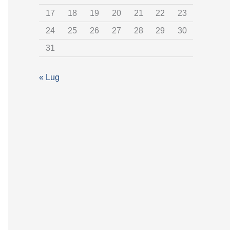
t
17
18
19
20
21
22
23
e
24
25
26
27
28
29
30
g
31
o
r
« Lug
i
a