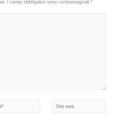
to.
I campi obbligatori sono contrassegnati
*
Sito
web