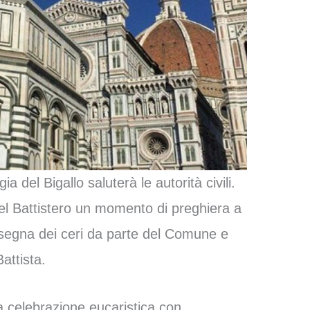
a del Bigallo saluterà le autorità civili.
 del Battistero un momento di preghiera a
segna dei ceri da parte del Comune e
attista.
 la celebrazione eucaristica con