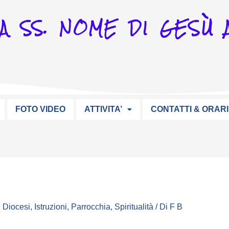
A SS. NOME DI GESÙ A
FOTO VIDEO
ATTIVITA’
CONTATTI & ORARI
,
Diocesi
,
Istruzioni
,
Parrocchia
,
Spiritualità
/ Di
F B