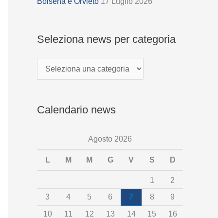
z
Bolsena e Orvieto
17 Luglio 2026
i
o
Seleziona news per categoria
n
a
n
e
Calendario news
w
s
Agosto 2026
p
e
L
M
M
G
V
S
D
r
1
2
c
3
4
5
6
7
8
9
a
10
11
12
13
14
15
16