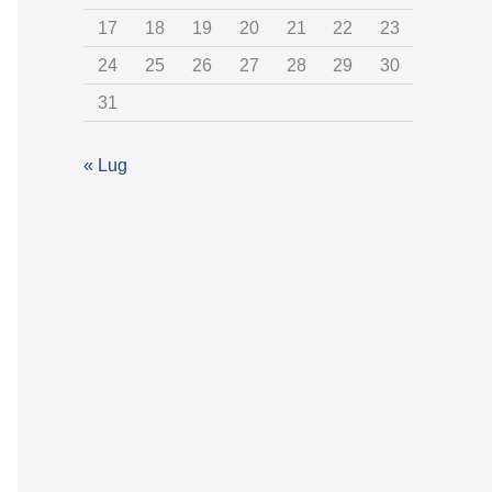
t
17
18
19
20
21
22
23
e
24
25
26
27
28
29
30
g
31
o
r
« Lug
i
a