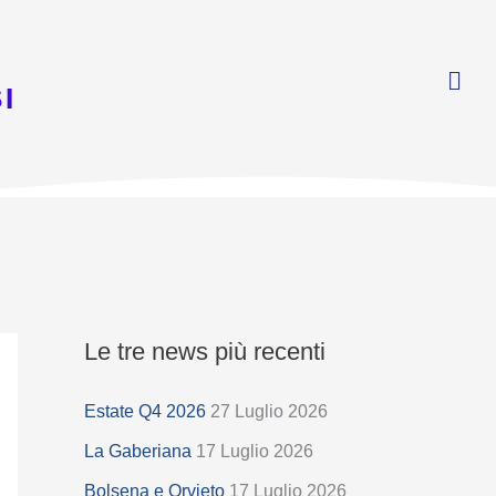
I
Le tre news più recenti
S
e
Estate Q4 2026
27 Luglio 2026
l
La Gaberiana
17 Luglio 2026
e
z
Bolsena e Orvieto
17 Luglio 2026