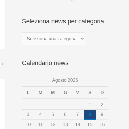
i
o
Seleziona news per categoria
n
a
n
e
Calendario news
→
w
s
Agosto 2026
p
e
L
M
M
G
V
S
D
r
1
2
c
3
4
5
6
7
8
9
a
10
11
12
13
14
15
16
t