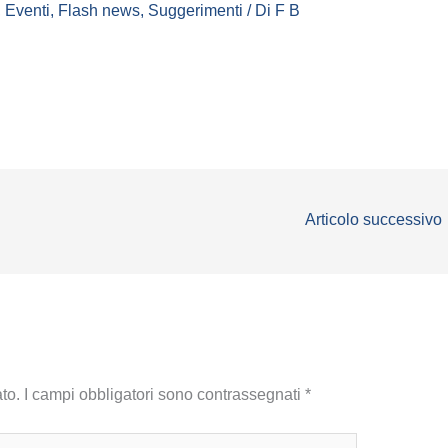
,
Eventi
,
Flash news
,
Suggerimenti
/ Di
F B
Articolo successivo
to.
I campi obbligatori sono contrassegnati
*