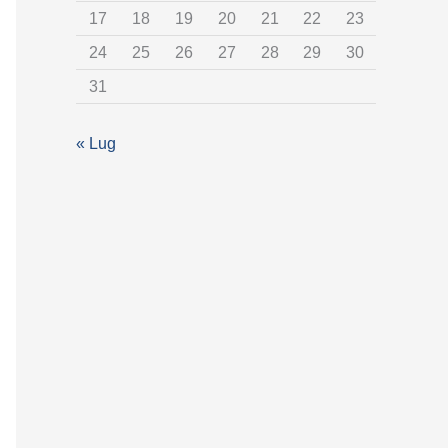
17
18
19
20
21
22
23
e
24
25
26
27
28
29
30
g
31
o
r
« Lug
i
a