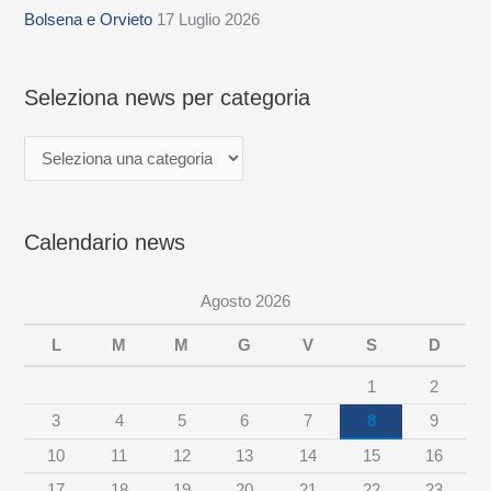
z
Bolsena e Orvieto
17 Luglio 2026
i
o
Seleziona news per categoria
n
a
n
e
Calendario news
w
s
Agosto 2026
p
e
L
M
M
G
V
S
D
r
1
2
c
3
4
5
6
7
8
9
a
10
11
12
13
14
15
16
t
17
18
19
20
21
22
23