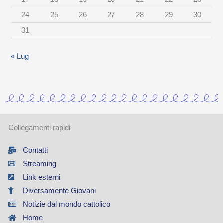
e
24
25
26
27
28
29
30
g
31
o
r
« Lug
i
a
Collegamenti rapidi
Contatti
Streaming
Link esterni
Diversamente Giovani
Notizie dal mondo cattolico
Home