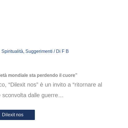
,
Spiritualità
,
Suggerimenti
/ Di
F B
ietà mondiale sta perdendo il cuore”
, “Dilexit nos” è un invito a “ritornare al
 e sconvolta dalle guerre…
Dilexit nos