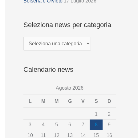
z
Bolsena e Orvieto
17 Luglio 2026
i
o
Seleziona news per categoria
n
a
n
e
Calendario news
w
s
Agosto 2026
p
e
L
M
M
G
V
S
D
r
1
2
c
3
4
5
6
7
8
9
a
10
11
12
13
14
15
16