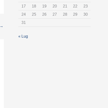
t
17
18
19
20
21
22
23
e
24
25
26
27
28
29
30
g
31
o
→
r
« Lug
i
a