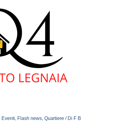
,
Eventi
,
Flash news
,
Quartiere
/ Di
F B