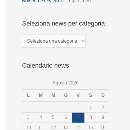
z
Bolsena e Orvieto
17 Luglio 2026
i
o
Seleziona news per categoria
n
a
n
e
Calendario news
w
s
Agosto 2026
p
e
L
M
M
G
V
S
D
r
1
2
c
3
4
5
6
7
8
9
a
10
11
12
13
14
15
16