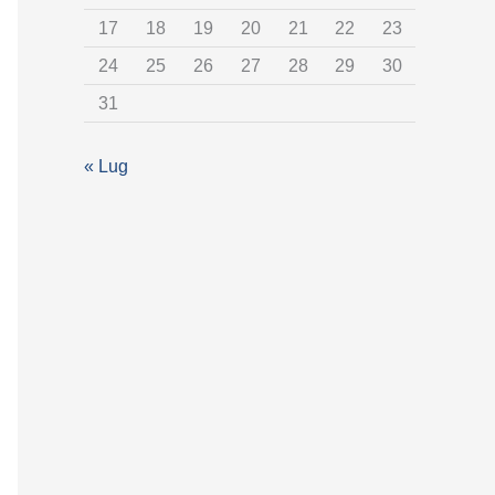
t
17
18
19
20
21
22
23
e
24
25
26
27
28
29
30
g
31
o
r
« Lug
i
a