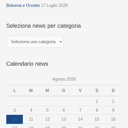
z
Bolsena e Orvieto
17 Luglio 2026
i
o
Seleziona news per categoria
n
a
n
e
Calendario news
w
s
Agosto 2026
p
e
L
M
M
G
V
S
D
r
1
2
c
3
4
5
6
7
8
9
a
10
11
12
13
14
15
16
t