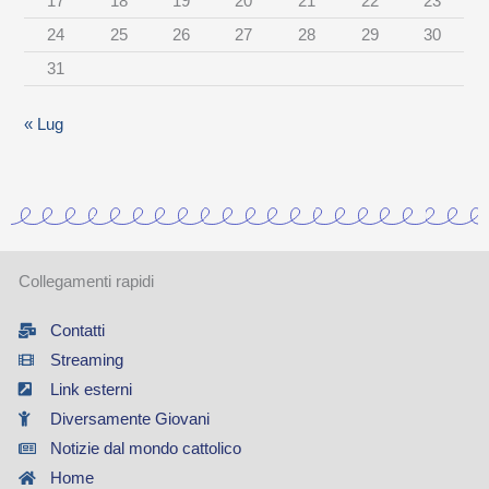
17
18
19
20
21
22
23
e
24
25
26
27
28
29
30
g
31
o
r
« Lug
i
a
Collegamenti rapidi
Contatti
Streaming
Link esterni
Diversamente Giovani
Notizie dal mondo cattolico
Home