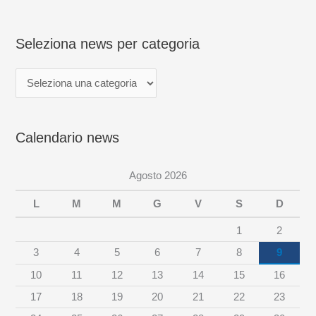
i
o
Seleziona news per categoria
n
a
n
e
Calendario news
w
s
Agosto 2026
p
e
L
M
M
G
V
S
D
r
1
2
c
3
4
5
6
7
8
9
a
10
11
12
13
14
15
16
t
17
18
19
20
21
22
23
e