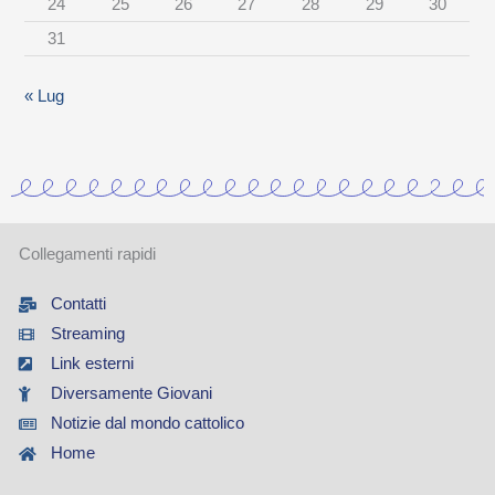
24
25
26
27
28
29
30
g
31
o
r
« Lug
i
a
Collegamenti rapidi
Contatti
Streaming
Link esterni
Diversamente Giovani
Notizie dal mondo cattolico
Home