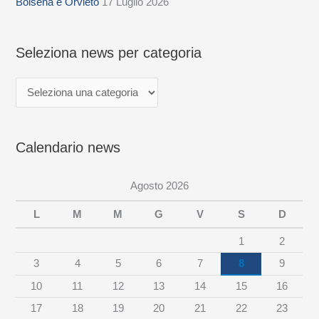
z
Bolsena e Orvieto
17 Luglio 2026
i
o
Seleziona news per categoria
n
a
n
e
Calendario news
w
s
Agosto 2026
p
e
L
M
M
G
V
S
D
r
1
2
c
3
4
5
6
7
8
9
a
10
11
12
13
14
15
16
t
17
18
19
20
21
22
23
e