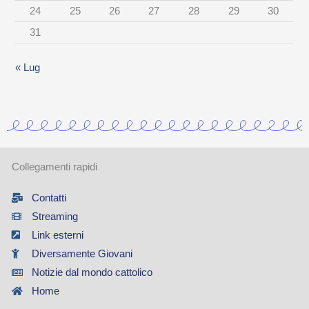
24
25
26
27
28
29
30
g
31
o
r
« Lug
i
a
Collegamenti rapidi
Contatti
Streaming
Link esterni
Diversamente Giovani
Notizie dal mondo cattolico
Home