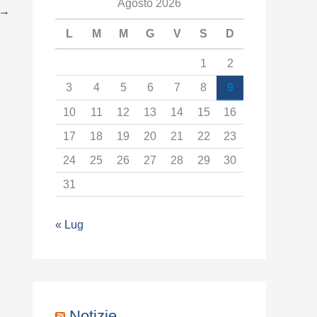
t
Agosto 2026
→
e
L
M
M
G
V
S
D
g
1
2
o
3
4
5
6
7
8
9
r
10
11
12
13
14
15
16
i
17
18
19
20
21
22
23
a
24
25
26
27
28
29
30
31
« Lug
Notizie