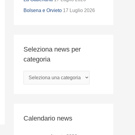
z
i
Bolsena e Orvieto
17 Luglio 2026
o
n
a
Seleziona news per
n
categoria
e
w
s
p
e
r
c
Calendario news
a