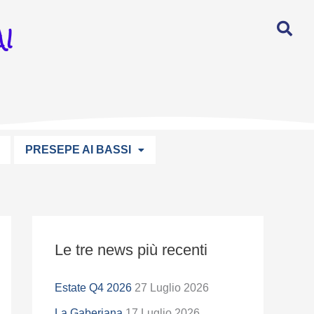
I
PRESEPE AI BASSI
S
Le tre news più recenti
e
l
Estate Q4 2026
27 Luglio 2026
e
La Gaberiana
17 Luglio 2026