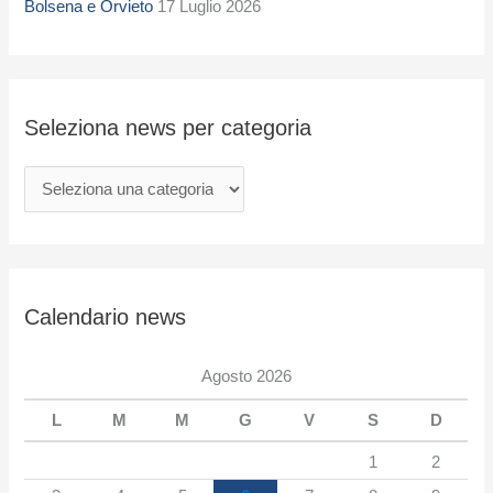
i
Bolsena e Orvieto
17 Luglio 2026
o
n
a
Seleziona news per categoria
n
e
w
s
p
e
Calendario news
r
c
Agosto 2026
a
L
M
M
G
V
S
D
t
e
1
2
g