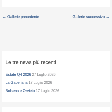
←
Gallerie precedente
Gallerie successivo
→
S
Le tre news più recenti
e
l
Estate Q4 2026
27 Luglio 2026
e
La Gaberiana
17 Luglio 2026
z
i
Bolsena e Orvieto
17 Luglio 2026
o
n