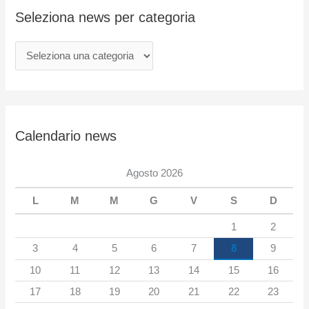
a
Seleziona news per categoria
n
e
w
s
p
e
Calendario news
r
c
Agosto 2026
a
L
M
M
G
V
S
D
t
e
1
2
g
3
4
5
6
7
8
9
o
10
11
12
13
14
15
16
r
17
18
19
20
21
22
23
i