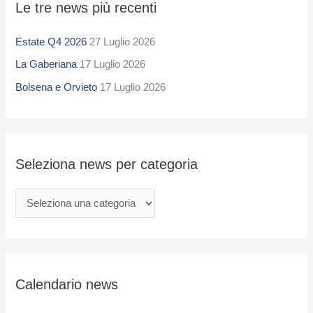
Le tre news più recenti
e
l
Estate Q4 2026
27 Luglio 2026
e
La Gaberiana
17 Luglio 2026
z
i
Bolsena e Orvieto
17 Luglio 2026
o
n
a
Seleziona news per categoria
n
e
w
s
p
e
Calendario news
r
c