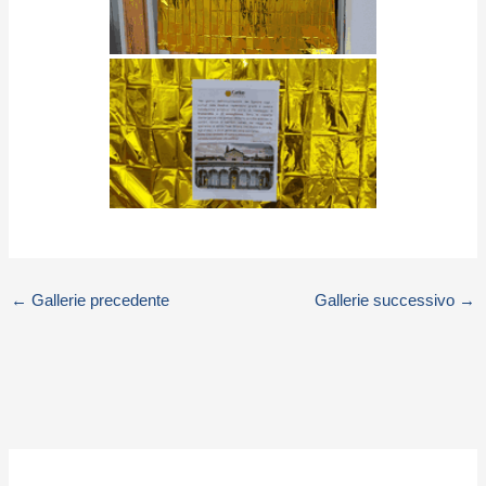
←
Gallerie precedente
Gallerie successivo
→
S