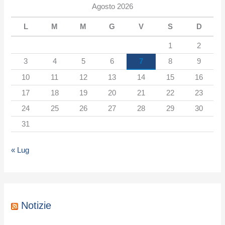
Agosto 2026
a
L
M
M
G
V
S
D
t
e
1
2
g
3
4
5
6
7
8
9
o
10
11
12
13
14
15
16
r
17
18
19
20
21
22
23
i
24
25
26
27
28
29
30
a
31
« Lug
Notizie