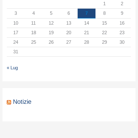
e
1
2
g
3
4
5
6
7
8
9
o
10
11
12
13
14
15
16
r
17
18
19
20
21
22
23
i
24
25
26
27
28
29
30
a
31
« Lug
Notizie