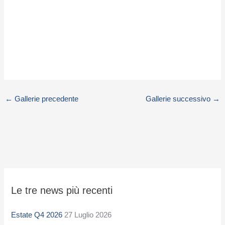
←
Gallerie precedente
Gallerie successivo
→
S
Le tre news più recenti
e
l
Estate Q4 2026
27 Luglio 2026
e