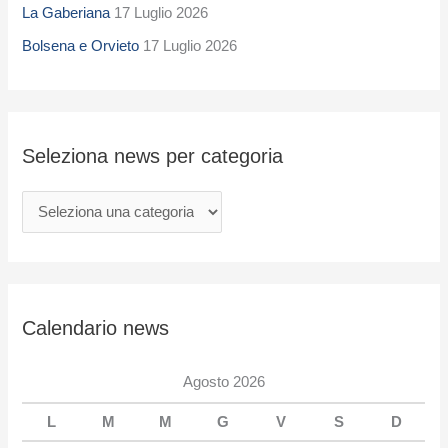
La Gaberiana
17 Luglio 2026
z
i
Bolsena e Orvieto
17 Luglio 2026
o
n
a
Seleziona news per categoria
n
e
w
s
p
e
Calendario news
r
c
Agosto 2026
a
L
M
M
G
V
S
D
t