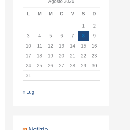
t
Agosto 2026
e
L
M
M
G
V
S
D
g
1
2
o
3
4
5
6
7
8
9
r
10
11
12
13
14
15
16
i
17
18
19
20
21
22
23
a
24
25
26
27
28
29
30
31
« Lug
Notizie