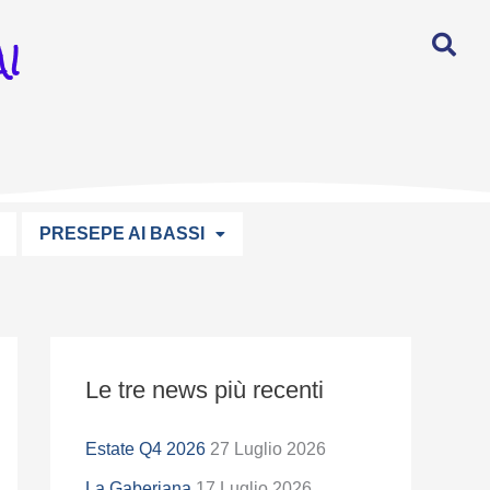
I
PRESEPE AI BASSI
S
Le tre news più recenti
e
l
Estate Q4 2026
27 Luglio 2026
e
La Gaberiana
17 Luglio 2026