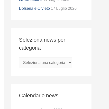
z
i
Bolsena e Orvieto
17 Luglio 2026
o
n
a
Seleziona news per
n
categoria
e
w
s
p
e
r
c
Calendario news
a