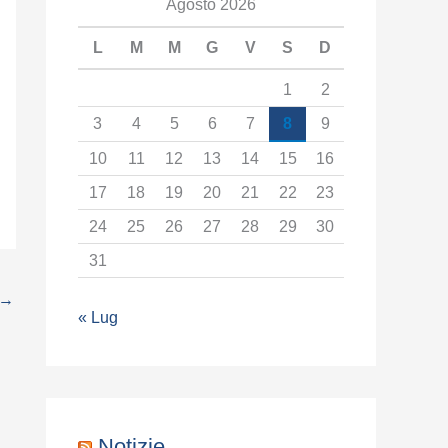
t
Agosto 2026
e
L
M
M
G
V
S
D
g
1
2
o
3
4
5
6
7
8
9
r
10
11
12
13
14
15
16
i
17
18
19
20
21
22
23
a
24
25
26
27
28
29
30
31
→
« Lug
Notizie