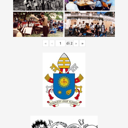
«
‹
di
2
›
»