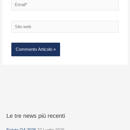
Email*
Sito
web
Le tre news più recenti
S
e
Estate Q4 2026
27 Luglio 2026