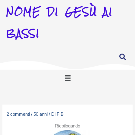
NOME DI GESÙ AI
BASSI
Menu
2 commenti
/
50 anni
/ Di
F B
Riepilogando