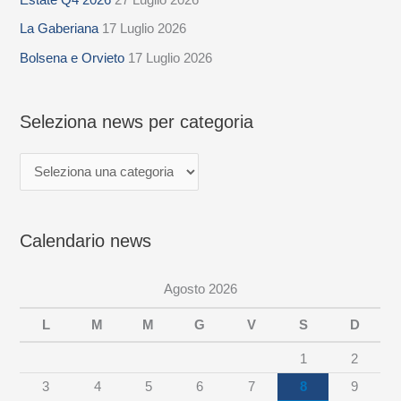
l
La Gaberiana
17 Luglio 2026
e
z
Bolsena e Orvieto
17 Luglio 2026
i
o
Seleziona news per categoria
n
a
n
e
Calendario news
w
s
Agosto 2026
p
e
L
M
M
G
V
S
D
r
1
2
c
3
4
5
6
7
8
9
a