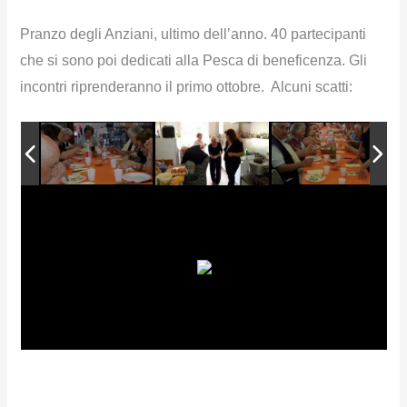
Pranzo degli Anziani, ultimo dell’anno. 40 partecipanti
che si sono poi dedicati alla Pesca di beneficenza. Gli
incontri riprenderanno il primo ottobre. Alcuni scatti: