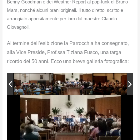
Benny Goodman e dei Weather Report al pop-funk di Bruno
Mars, nonché alcuni brani originali. Il tutto diretto, scritto e
arrangiato appositamente per loro dal maestro Claudio
Giovagnoli.
Al termine dell’esibizione la Parrocchia ha consegnato,
alla Vice Preside, Prof.ssa Tiziana Fusco, una targa
ricordo dei 50 anni. Ecco una breve galleria fotografica: