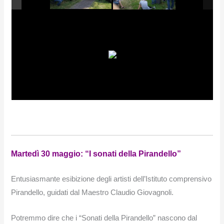
Martedì 30 maggio: “I sonati della Pirandello”
Entusiasmante esibizione degli artisti dell’Istituto comprensivo
Pirandello, guidati dal Maestro Claudio Giovagnoli.
Potremmo dire che i “Sonati della Pirandello” nascono dal