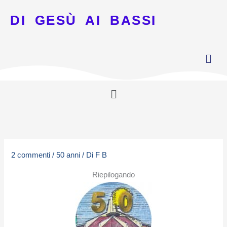
DI GESÙ AI BASSI
Menu
2 commenti
/
50 anni
/ Di
F B
Riepilogando