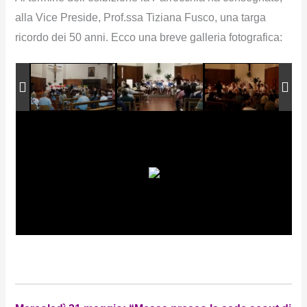
alla Vice Preside, Prof.ssa Tiziana Fusco, una targa
ricordo dei 50 anni. Ecco una breve galleria fotografica: