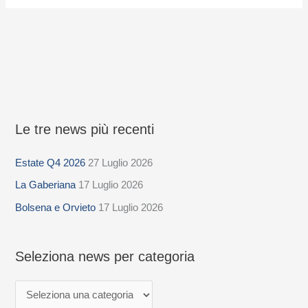
Le tre news più recenti
S
e
Estate Q4 2026
27 Luglio 2026
l
La Gaberiana
17 Luglio 2026
e
z
Bolsena e Orvieto
17 Luglio 2026
i
o
Seleziona news per categoria
n
a
n