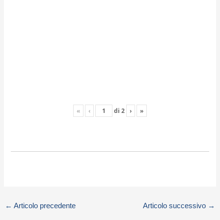
«
‹
di
2
›
»
←
Articolo precedente
Articolo successivo
→