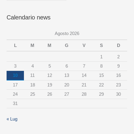
e
Calendario news
w
s
Agosto 2026
p
e
L
M
M
G
V
S
D
r
1
2
c
3
4
5
6
7
8
9
a
10
11
12
13
14
15
16
t
17
18
19
20
21
22
23
e
24
25
26
27
28
29
30
g
31
o
r
« Lug
i
a