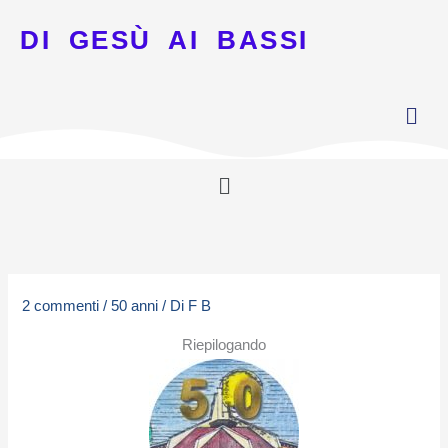
DI GESÙ AI BASSI
Menu
2 commenti
/
50 anni
/ Di
F B
Riepilogando