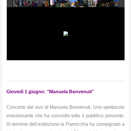
Giovedì 1 giugno: “Manuela Benvenuti”
Concerto dal vivo di Manuela Benvenuti. Uno spettacolo
emozionante che ha coinvolto tutto il pubblico presente.
Al termine dell’esibizione la Parrocchia ha consegnato a