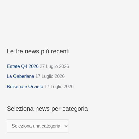
Le tre news più recenti
S
e
Estate Q4 2026
27 Luglio 2026
l
La Gaberiana
17 Luglio 2026
e
z
Bolsena e Orvieto
17 Luglio 2026
i
o
Seleziona news per categoria
n
a
n