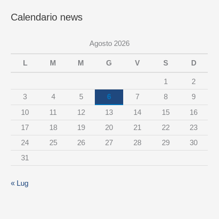
e
Calendario news
w
s
Agosto 2026
p
e
L
M
M
G
V
S
D
r
1
2
c
3
4
5
6
7
8
9
a
10
11
12
13
14
15
16
t
17
18
19
20
21
22
23
e
24
25
26
27
28
29
30
g
31
o
r
« Lug
i
a