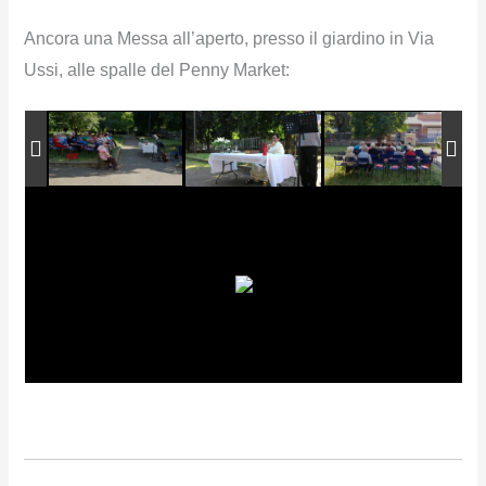
Ancora una Messa all’aperto, presso il giardino in Via
Ussi, alle spalle del Penny Market: