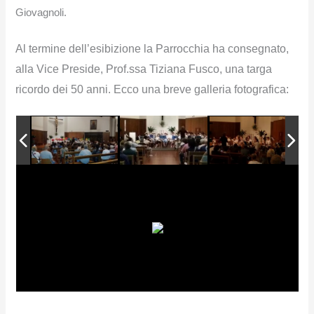
Giovagnoli.
Al termine dell’esibizione la Parrocchia ha consegnato,
alla Vice Preside, Prof.ssa Tiziana Fusco, una targa
ricordo dei 50 anni. Ecco una breve galleria fotografica: