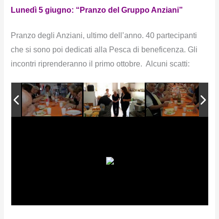
Lunedì 5 giugno: “Pranzo del Gruppo Anziani”
Pranzo degli Anziani, ultimo dell’anno. 40 partecipanti
che si sono poi dedicati alla Pesca di beneficenza. Gli
incontri riprenderanno il primo ottobre. Alcuni scatti: