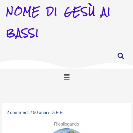
NOME DI GESÙ AI
BASSI
Menu
2 commenti
/
50 anni
/ Di
F B
Riepilogando