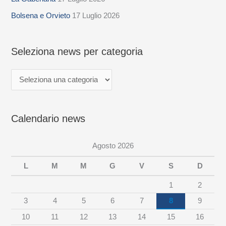
e
z
Bolsena e Orvieto
17 Luglio 2026
i
o
Seleziona news per categoria
n
a
n
e
Calendario news
w
s
Agosto 2026
p
e
L
M
M
G
V
S
D
r
1
2
c
3
4
5
6
7
8
9
a
10
11
12
13
14
15
16
t