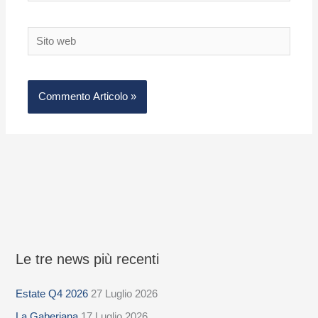
Sito
web
Le tre news più recenti
S
e
Estate Q4 2026
27 Luglio 2026
l
La Gaberiana
17 Luglio 2026