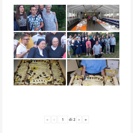
«
‹
di
2
›
»