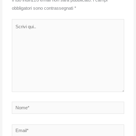
Il tuo indirizzo email non sarà pubblicato.
I campi
obbligatori sono contrassegnati
*
Scrivi
qui..
Nome*
Email*