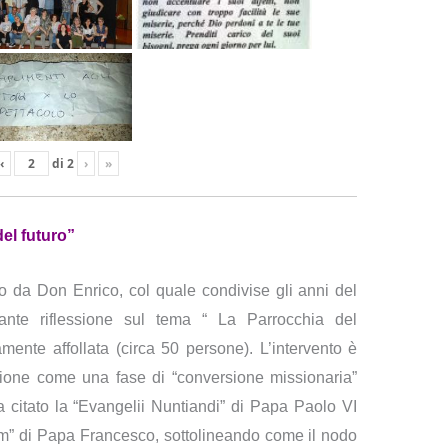
‹
di
2
›
»
el futuro”
 da Don Enrico, col quale condivise gli anni del
sante riflessione sul tema “ La Parrocchia del
amente affollata (circa 50 persone). L’intervento è
zione come una fase di “conversione missionaria”
a citato la “Evangelii Nuntiandi” di Papa Paolo VI
um” di Papa Francesco, sottolineando come il nodo