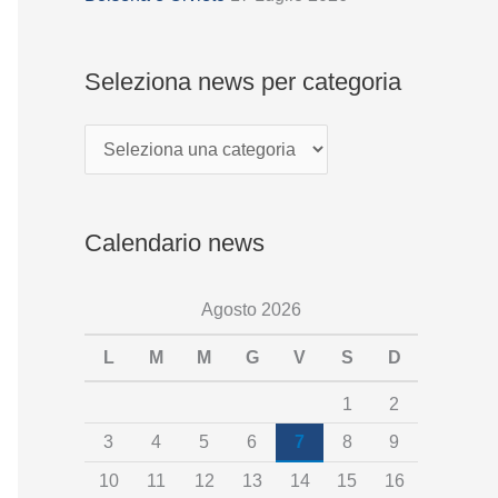
i
o
Seleziona news per categoria
n
a
n
e
Calendario news
w
s
Agosto 2026
p
e
L
M
M
G
V
S
D
r
1
2
c
3
4
5
6
7
8
9
a
10
11
12
13
14
15
16
t