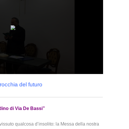
rocchia del futuro
dino di Via De Bassi”
vissuto qualcosa d’insolito: la Messa della nostra