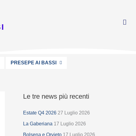
I
PRESEPE AI BASSI
Le tre news più recenti
S
e
Estate Q4 2026
27 Luglio 2026
l
La Gaberiana
17 Luglio 2026
e
z
Bolsena e Orvieto
17 Luglio 2026