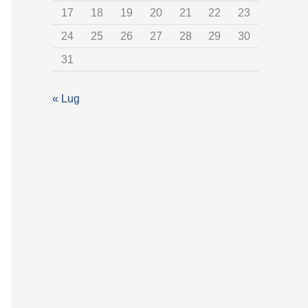
17
18
19
20
21
22
23
e
24
25
26
27
28
29
30
g
31
o
r
« Lug
i
a