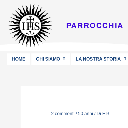
Vai
al
contenuto
PARROCCHIA 
HOME
CHI SIAMO
LA NOSTRA STORIA
2 commenti
/
50 anni
/ Di
F B