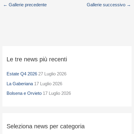
←
Gallerie precedente
Gallerie successivo
→
S
Le tre news più recenti
e
l
Estate Q4 2026
27 Luglio 2026
e
La Gaberiana
17 Luglio 2026
z
i
Bolsena e Orvieto
17 Luglio 2026
o
n
a
Seleziona news per categoria
n