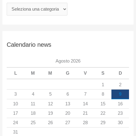
e
w
s
p
e
Calendario news
r
c
Agosto 2026
a
L
M
M
G
V
S
D
t
e
1
2
g
3
4
5
6
7
8
9
o
10
11
12
13
14
15
16
r
17
18
19
20
21
22
23
i
24
25
26
27
28
29
30
a
31